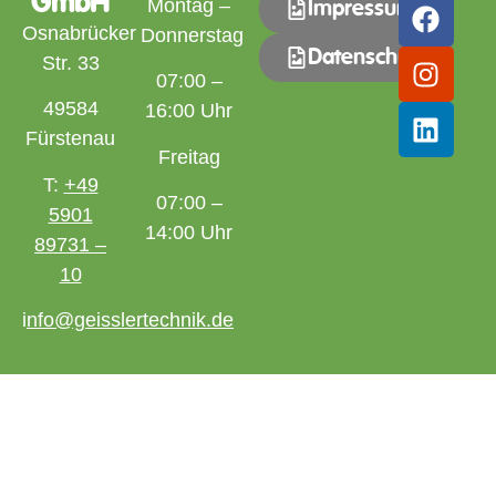
GmbH
Montag –
Impressum
Osnabrücker
Donnerstag
Datenschutz
Str. 33
07:00 –
49584
16:00 Uhr
Fürstenau
Freitag
T:
+49
07:00 –
5901
14:00 Uhr
89731 –
10
i
nfo@geisslertechnik.de