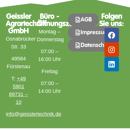
Geissler
Büro -
Folgen
AGB
Agrartechnik
Öffnungszeiten
Sie uns:
GmbH
Montag –
Impressum
Osnabrücker
Donnerstag
Datenschutz
Str. 33
07:00 –
49584
16:00 Uhr
Fürstenau
Freitag
T:
+49
07:00 –
5901
14:00 Uhr
89731 –
10
i
nfo@geisslertechnik.de